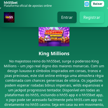
hh55bet
🌐
Baixar
Plataforma oficial de apostas online
Entrar
Registrar
King Millions
No majestoso reino do hh55bet, surge o poderoso King
Millions – um jogo real digno dos maiores monarcas. Com um
design luxuoso e símbolos inspirados em coroas, tronos e
joias preciosas, este slot online entrega uma atmosfera régia
combinada com chances generosas de vitória. Os jogadores
podem esperar rodadas bônus imperiais, wilds expansivas e
um jackpot progressivo tentador. Disponível em todas as
plataformas do hh55, incluindo o hh55 app e o hh55bet app,
o jogo pode ser acessado facilmente pelo hh55.com app ou
diretamente no hh55 casino. Seja em casa ou em movimento,