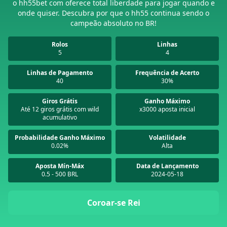
o hh55bet com oferece total liberdade para jogar quando e
onde quiser. Descubra por que o hh55 continua sendo o
campeão absoluto no BR!
Rolos
Linhas
5
4
Linhas de Pagamento
Frequência de Acerto
40
30%
Giros Grátis
Ganho Máximo
Até 12 giros grátis com wild
x3000 aposta inicial
acumulativo
Probabilidade Ganho Máximo
Volatilidade
0.02%
Alta
Aposta Mín-Máx
Data de Lançamento
0.5 - 500 BRL
2024-05-18
Coroar-se Rei