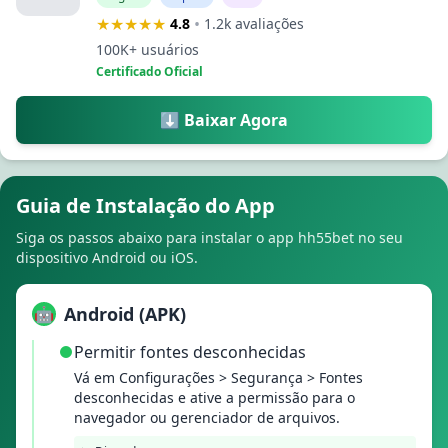
★★★★★
•
4.8
1.2k avaliações
100K+ usuários
Certificado Oficial
⬇️ Baixar Agora
Guia de Instalação do App
Siga os passos abaixo para instalar o app hh55bet no seu
dispositivo Android ou iOS.
Android (APK)
🤖
Permitir fontes desconhecidas
Vá em Configurações > Segurança > Fontes
desconhecidas e ative a permissão para o
navegador ou gerenciador de arquivos.