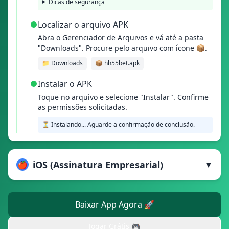
Dicas de segurança
Localizar o arquivo APK
Abra o Gerenciador de Arquivos e vá até a pasta
"Downloads". Procure pelo arquivo com ícone 📦.
📁 Downloads
📦 hh55bet.apk
Instalar o APK
Toque no arquivo e selecione "Instalar". Confirme
as permissões solicitadas.
⏳ Instalando... Aguarde a confirmação de conclusão.
iOS (Assinatura Empresarial)
🍎
▼
Baixar App Agora 🚀
Jogar Grátis 🎮