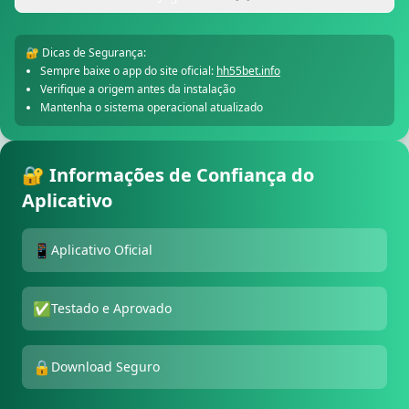
🔐 Dicas de Segurança:
Sempre baixe o app do site oficial:
hh55bet.info
Verifique a origem antes da instalação
Mantenha o sistema operacional atualizado
🔐 Informações de Confiança do
Aplicativo
📱
Aplicativo Oficial
✅
Testado e Aprovado
🔒
Download Seguro