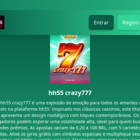
Entrar
Registr
hh55 crazy777
 hh55 crazy777 é uma explosão de emoção para todos os amantes 
lots na plataforma hh55. Inspirado nos clássicos cassinos, este títu
apresenta um design nostálgico com toques contemporâneos. Os
gadores podem esperar uma volatilidade alta, ideal para quem bu
ndes prêmios. As apostas variam de 0.20 a 100 BRL, com 5 carretéis
filas. Ative os giros grátis com símbolos especiais e multiplique seu