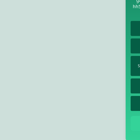
g
hh5
S