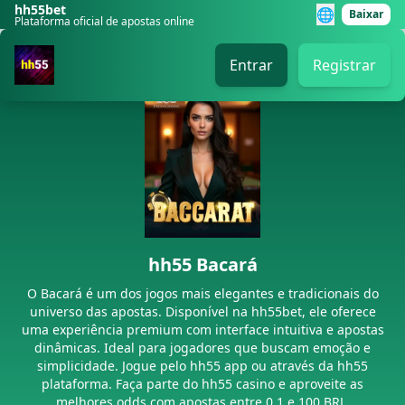
hh55bet
🌐
Baixar
Plataforma oficial de apostas online
Entrar
Registrar
hh55 Bacará
O Bacará é um dos jogos mais elegantes e tradicionais do
universo das apostas. Disponível na hh55bet, ele oferece
uma experiência premium com interface intuitiva e apostas
dinâmicas. Ideal para jogadores que buscam emoção e
simplicidade. Jogue pelo hh55 app ou através da hh55
plataforma. Faça parte do hh55 casino e aproveite as
melhores odds com apostas entre 0.1 e 100 BRL.