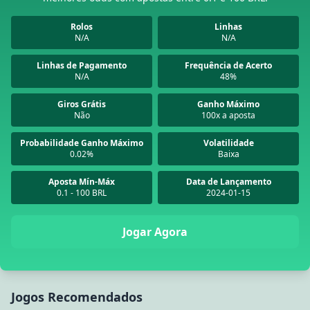
Rolos
Linhas
N/A
N/A
Linhas de Pagamento
Frequência de Acerto
N/A
48%
Giros Grátis
Ganho Máximo
Não
100x a aposta
Probabilidade Ganho Máximo
Volatilidade
0.02%
Baixa
Aposta Mín-Máx
Data de Lançamento
0.1 - 100 BRL
2024-01-15
Jogar Agora
Jogos Recomendados